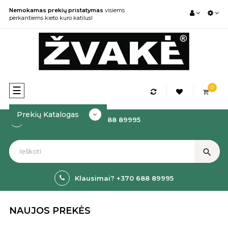
Nemokamas prekių pristatymas
visiems
perkantiems kieto kuro katilus!
0
Toggle
☰
navigation
Prekių Katalogas
Kaip Užsakyti? +370 688 89995
search
Klausimai? +370 688 89995
NAUJOS PREKĖS