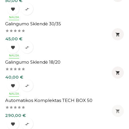
50,00 €


NAUJA
Galingumo Sklendė 30/35

Kaina
45,00 €


NAUJA
Galingumo Sklendė 18/20

Kaina
40,00 €


NAUJA
Automatikos Komplektas TECH BOX 50

Kaina
290,00 €

