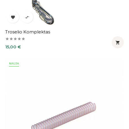


Troselio Komplektas

Kaina
15,00 €
NAUJA