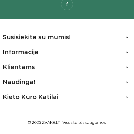
Facebook
Susisiekite su mumis!

Informacija

Klientams

Naudinga!

Kieto Kuro Katilai

© 2025
ZVAKE.LT
| Visos teisės saugomos.