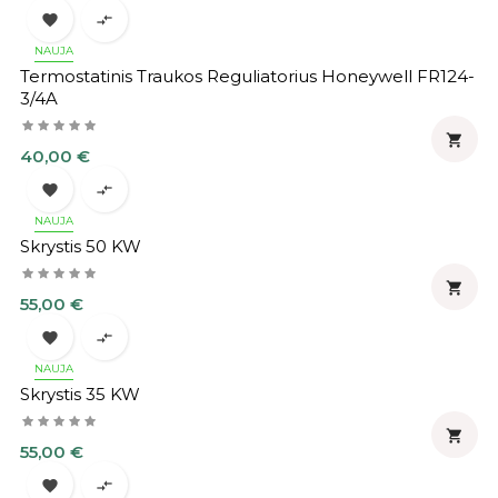


NAUJA
Termostatinis Traukos Reguliatorius Honeywell FR124-
3/4A

Kaina
40,00 €


NAUJA
Skrystis 50 KW

Kaina
55,00 €


NAUJA
Skrystis 35 KW

Kaina
55,00 €

