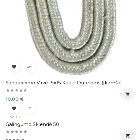


Sandarinimo Virvė 15x15 Katilo Durelėms (įkamša)

Kaina
10,00 €


NAUJA
Galingumo Sklendė 50

Kaina