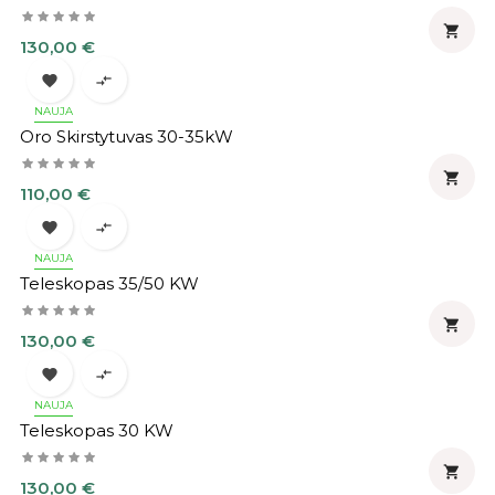

Kaina
130,00 €


NAUJA
Oro Skirstytuvas 30-35kW

Kaina
110,00 €


NAUJA
Teleskopas 35/50 KW

Kaina
130,00 €


NAUJA
Teleskopas 30 KW

Kaina
130,00 €