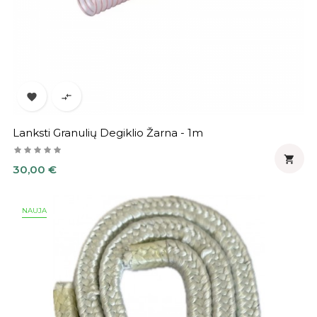


Lanksti Granulių Degiklio Žarna - 1m

Kaina
30,00 €
NAUJA