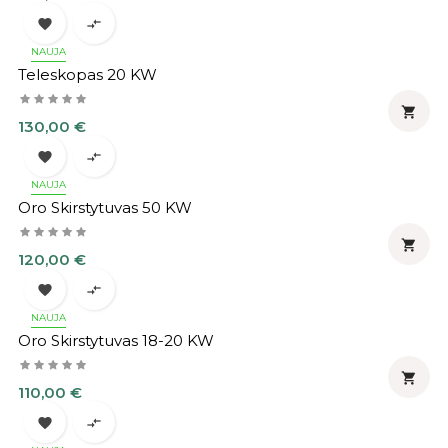


NAUJA
Teleskopas 20 KW

Kaina
130,00 €


NAUJA
Oro Skirstytuvas 50 KW

Kaina
120,00 €


NAUJA
Oro Skirstytuvas 18-20 KW

Kaina
110,00 €

