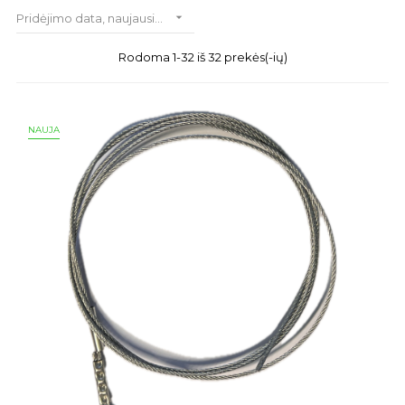

Pridėjimo data, naujausia - seniausia
Rodoma 1-32 iš 32 prekės(-ių)
NAUJA