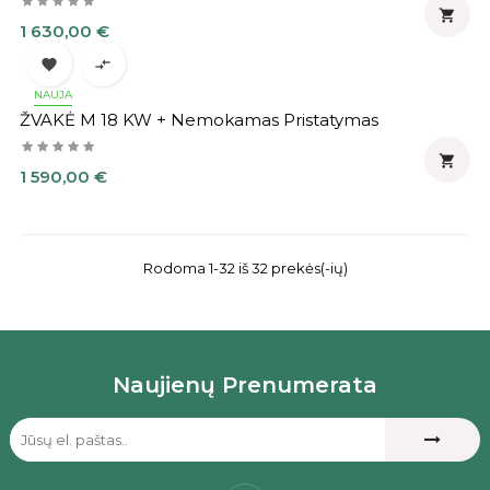

Kaina
1 630,00 €


NAUJA
ŽVAKĖ M 18 KW + Nemokamas Pristatymas

Kaina
1 590,00 €
Rodoma 1-32 iš 32 prekės(-ių)
Naujienų Prenumerata