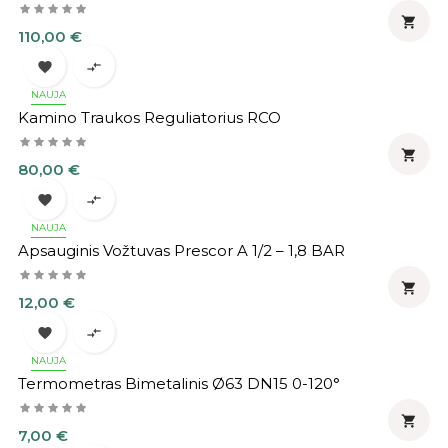

Kaina
110,00 €


NAUJA
Kamino Traukos Reguliatorius RCO

Kaina
80,00 €


NAUJA
Apsauginis Vožtuvas Prescor A 1/2 – 1,8 BAR

Kaina
12,00 €


NAUJA
Termometras Bimetalinis Ø63 DN15 0-120°

Kaina
7,00 €