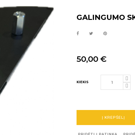
GALINGUMO S
50,00 €
KIEKIS
Į KREPŠELĮ
PRIDĖTI Į PATINKA
PRIDĖ