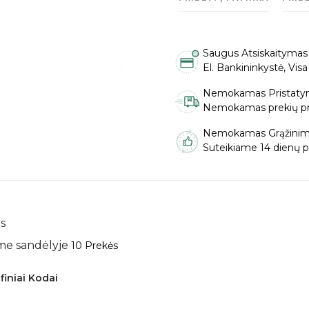
Saugus Atsiskaitymas
El. Bankininkystė, Vis
Nemokamas Pristaty
Nemokamas prekių pris
Nemokamas Grąžinim
Suteikiame 14 dienų pi
s
me sandėlyje
10 Prekės
finiai Kodai