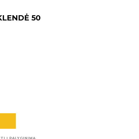
KLENDĖ 50
TI Į PALYGINIMĄ