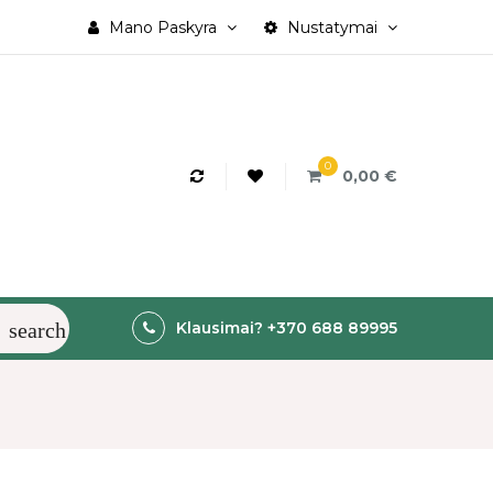
Mano Paskyra
Nustatymai
0
0,00 €
search
Klausimai? +370 688 89995