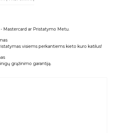
a - Mastercard ar Pristatymo Metu.
mas
tatymas visiems perkantiems kieto kuro katilus!
as
nigų grąžinimo garantiją.