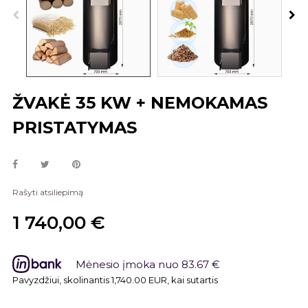
ŽVAKĖ 35 KW + NEMOKAMAS
PRISTATYMAS
Rašyti atsiliepimą
1 740,00 €
Mėnesio įmoka nuo 83.67 €
Pavyzdžiui, skolinantis 1,740.00 EUR, kai sutartis sudaroma 24 mė