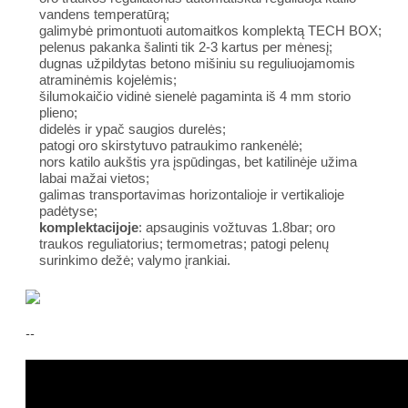
vandens temperatūrą;
galimybė primontuoti automaitkos komplektą TECH BOX;
pelenus pakanka šalinti tik 2-3 kartus per mėnesį;
dugnas užpildytas betono mišiniu su reguliuojamomis
atraminėmis kojelėmis;
šilumokaičio vidinė sienelė pagaminta iš 4 mm storio
plieno;
didelės ir ypač saugios durelės;
patogi oro skirstytuvo patraukimo rankenėlė;
nors katilo aukštis yra įspūdingas, bet katilinėje užima
labai mažai vietos;
galimas transportavimas horizontalioje ir vertikalioje
padėtyse;
komplektacijoje
: apsauginis vožtuvas 1.8bar; oro
traukos reguliatorius; termometras; patogi pelenų
surinkimo dežė; valymo įrankiai.
--