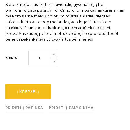
Kieto kuro katilas skirtas individualių gyvenamųjų bei
pramoninių patalpų šildymui. Cilindro formos katilas kūrenamas
malkomis arba malkų ir biokuro mišiniais. Katile įdiegtas
unikalus kieto kuro degimo būdas, kai dega tik 10–20 cm
aukščio viršutinis kuro sluoksnis, o ne visa kūrykloje esanti
įkrova. Susikaupę pelenai, netrukdo degimo procesui, todėl
pelenus pakanka išvalyti 2–3 kartus per mėnesį
KIEKIS
Į KREPŠELĮ
PRIDĖTI Į PATINKA
PRIDĖTI Į PALYGINIMĄ