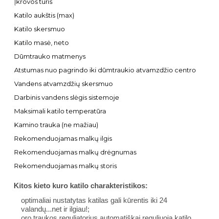
Įkrovos tūris
Katilo aukštis (max)
Katilo skersmuo
Katilo masė, neto
Dūmtrauko matmenys
Atstumas nuo pagrindo iki dūmtraukio atvamzdžio centro
Vandens atvamzdžių skersmuo
Darbinis vandens slėgis sistemoje
Maksimali katilo temperatūra
Kamino trauka (ne mažiau)
Rekomenduojamas malkų ilgis
Rekomenduojamas malkų drėgnumas
Rekomenduojamas malkų storis
Kitos kieto kuro katilo charakteristikos:
optimaliai nustatytas katilas gali kūrentis iki 24
valandų...net ir ilgiau!;
oro traukos reguliatorius automatiškai reguliuoja katilo