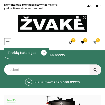
Nemokamas prekių pristatymas
visiems
perkantiems kieto kuro katilus!
0
0
0
Toggle
☰
navigation
Prekių Katalogas
Kaip Užsakyti? +370 688 89995
search
Klausimai? +370 688 89995
NAUJA