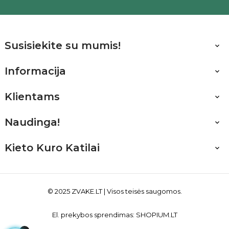
Susisiekite su mumis!

Informacija

Klientams

Naudinga!

Kieto Kuro Katilai

© 2025
ZVAKE.LT
| Visos teisės saugomos.
El. prekybos sprendimas:
SHOPIUM.LT