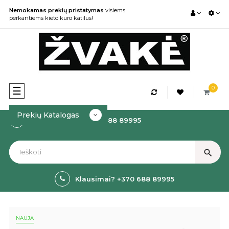
Nemokamas prekių pristatymas
visiems
perkantiems kieto kuro katilus!
0
Toggle
☰
navigation
Prekių Katalogas
Kaip Užsakyti? +370 688 89995
search
Klausimai? +370 688 89995
NAUJA