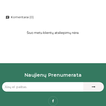
Komentarai (0)
chat
Šiuo metu klientų atsiliepimų nėra.
Naujienų Prenumerata
Facebook