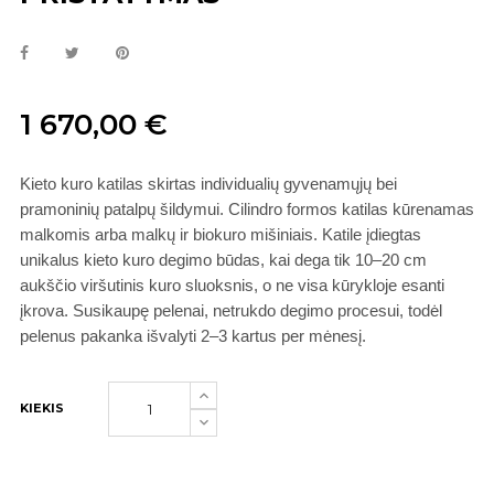
1 670,00 €
Kieto kuro katilas skirtas individualių gyvenamųjų bei
pramoninių patalpų šildymui. Cilindro formos katilas kūrenamas
malkomis arba malkų ir biokuro mišiniais. Katile įdiegtas
unikalus kieto kuro degimo būdas, kai dega tik 10–20 cm
aukščio viršutinis kuro sluoksnis, o ne visa kūrykloje esanti
įkrova. Susikaupę pelenai, netrukdo degimo procesui, todėl
pelenus pakanka išvalyti 2–3 kartus per mėnesį.
KIEKIS