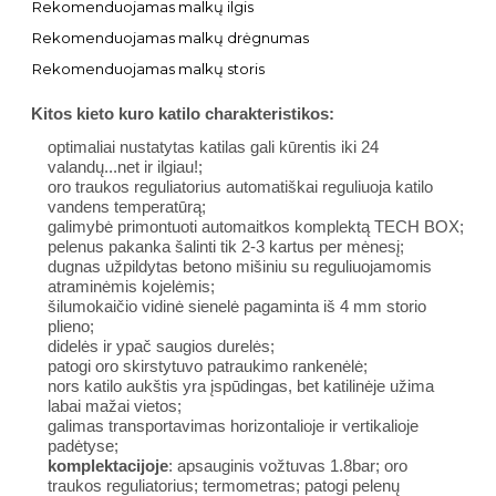
Rekomenduojamas malkų ilgis
Rekomenduojamas malkų drėgnumas
Rekomenduojamas malkų storis
Kitos kieto kuro katilo charakteristikos:
optimaliai nustatytas katilas gali kūrentis iki 24
valandų...net ir ilgiau!;
oro traukos reguliatorius automatiškai reguliuoja katilo
vandens temperatūrą;
galimybė primontuoti automaitkos komplektą TECH BOX;
pelenus pakanka šalinti tik 2-3 kartus per mėnesį;
dugnas užpildytas betono mišiniu su reguliuojamomis
atraminėmis kojelėmis;
šilumokaičio vidinė sienelė pagaminta iš 4 mm storio
plieno;
didelės ir ypač saugios durelės;
patogi oro skirstytuvo patraukimo rankenėlė;
nors katilo aukštis yra įspūdingas, bet katilinėje užima
labai mažai vietos;
galimas transportavimas horizontalioje ir vertikalioje
padėtyse;
komplektacijoje
: apsauginis vožtuvas 1.8bar; oro
traukos reguliatorius; termometras; patogi pelenų