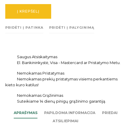
Į KREPŠELĮ
PRIDĖTI Į PATINKA
PRIDĖTI Į PALYGINIMĄ
Saugus Atsiskaitymas
El. Bankininkystė, Visa - Mastercard ar Pristatymo Metu.
Nemokamas Pristatymas
Nemokamas prekių pristatymas visiems perkantiems
kieto kuro katilus!
Nemokamas Grąžinimas
Suteikiame 14 dienų pinigų grąžinimo garantiją.
APRAŠYMAS
PAPILDOMA INFORMACIJA
PRIEDAI
ATSILIEPIMAI