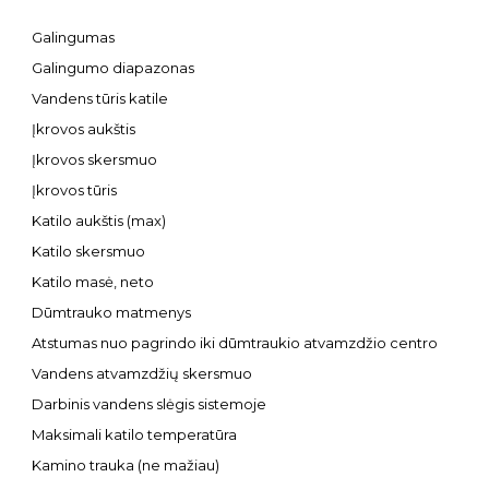
Galingumas
Galingumo diapazonas
Vandens tūris katile
Įkrovos aukštis
Įkrovos skersmuo
Įkrovos tūris
Katilo aukštis (max)
Katilo skersmuo
Katilo masė, neto
Dūmtrauko matmenys
Atstumas nuo pagrindo iki dūmtraukio atvamzdžio centro
Vandens atvamzdžių skersmuo
Darbinis vandens slėgis sistemoje
Maksimali katilo temperatūra
Kamino trauka (ne mažiau)