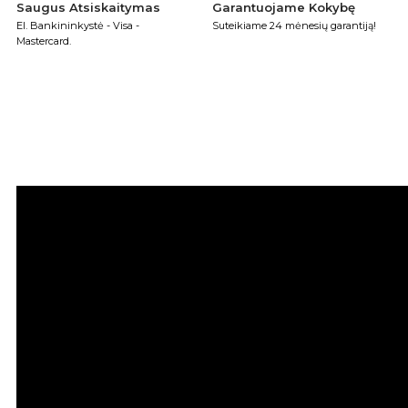
Saugus Atsiskaitymas
Garantuojame Kokybę
El. Bankininkystė - Visa -
Suteikiame 24 mėnesių garantiją!
Mastercard.