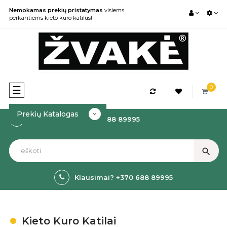
Nemokamas prekių pristatymas
visiems
perkantiems kieto kuro katilus!
0
Toggle
☰
navigation
Prekių Katalogas
Kaip Užsakyti? +370 688 89995
search
Klausimai? +370 688 89995
Kieto Kuro Katilai