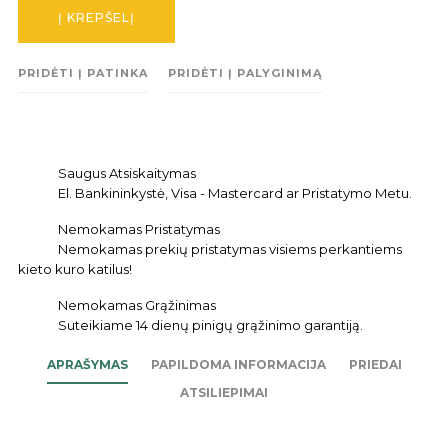
Į KREPŠELĮ
PRIDĖTI Į PATINKA
PRIDĖTI Į PALYGINIMĄ
Saugus Atsiskaitymas
El. Bankininkystė, Visa - Mastercard ar Pristatymo Metu.
Nemokamas Pristatymas
Nemokamas prekių pristatymas visiems perkantiems
kieto kuro katilus!
Nemokamas Grąžinimas
Suteikiame 14 dienų pinigų grąžinimo garantiją.
APRAŠYMAS
PAPILDOMA INFORMACIJA
PRIEDAI
ATSILIEPIMAI