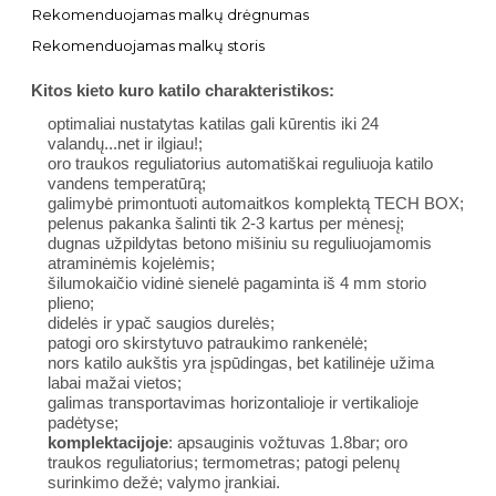
Rekomenduojamas malkų drėgnumas
Rekomenduojamas malkų storis
Kitos kieto kuro katilo charakteristikos:
optimaliai nustatytas katilas gali kūrentis iki 24
valandų...net ir ilgiau!;
oro traukos reguliatorius automatiškai reguliuoja katilo
vandens temperatūrą;
galimybė primontuoti automaitkos komplektą TECH BOX;
pelenus pakanka šalinti tik 2-3 kartus per mėnesį;
dugnas užpildytas betono mišiniu su reguliuojamomis
atraminėmis kojelėmis;
šilumokaičio vidinė sienelė pagaminta iš 4 mm storio
plieno;
didelės ir ypač saugios durelės;
patogi oro skirstytuvo patraukimo rankenėlė;
nors katilo aukštis yra įspūdingas, bet katilinėje užima
labai mažai vietos;
galimas transportavimas horizontalioje ir vertikalioje
padėtyse;
komplektacijoje
: apsauginis vožtuvas 1.8bar; oro
traukos reguliatorius; termometras; patogi pelenų
surinkimo dežė; valymo įrankiai.