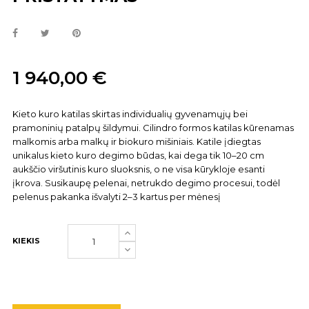
1 940,00 €
Kieto kuro katilas skirtas individualių gyvenamųjų bei
pramoninių patalpų šildymui. Cilindro formos katilas kūrenamas
malkomis arba malkų ir biokuro mišiniais. Katile įdiegtas
unikalus kieto kuro degimo būdas, kai dega tik 10–20 cm
aukščio viršutinis kuro sluoksnis, o ne visa kūrykloje esanti
įkrova. Susikaupę pelenai, netrukdo degimo procesui, todėl
pelenus pakanka išvalyti 2–3 kartus per mėnesį
KIEKIS