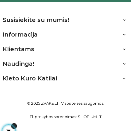
Susisiekite su mumis!

Informacija

Klientams

Naudinga!

Kieto Kuro Katilai

© 2025
ZVAKE.LT
| Visos teisės saugomos.
El. prekybos sprendimas:
SHOPIUM.LT