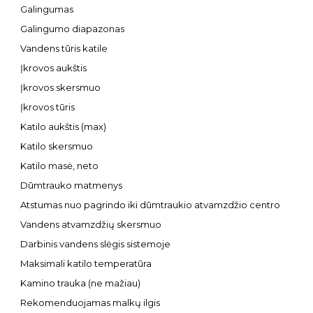
Galingumas
Galingumo diapazonas
Vandens tūris katile
Įkrovos aukštis
Įkrovos skersmuo
Įkrovos tūris
Katilo aukštis (max)
Katilo skersmuo
Katilo masė, neto
Dūmtrauko matmenys
Atstumas nuo pagrindo iki dūmtraukio atvamzdžio centro
Vandens atvamzdžių skersmuo
Darbinis vandens slėgis sistemoje
Maksimali katilo temperatūra
Kamino trauka (ne mažiau)
Rekomenduojamas malkų ilgis