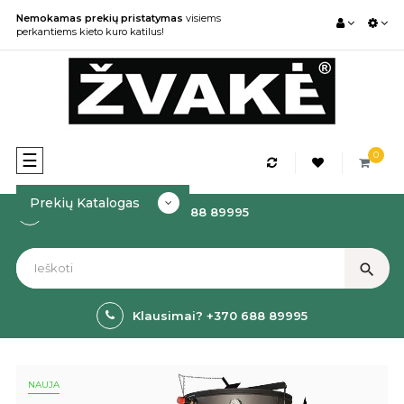
Nemokamas prekių pristatymas
visiems
perkantiems kieto kuro katilus!
0
Toggle
☰
navigation
Prekių Katalogas
Kaip Užsakyti? +370 688 89995
search
Klausimai? +370 688 89995
NAUJA