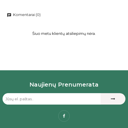
Komentarai (0)
chat
Šiuo metu klientų atsiliepimų nėra.
Naujienų Prenumerata
Facebook