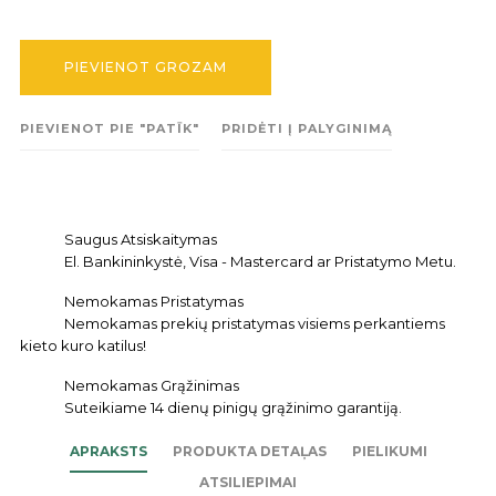
PIEVIENOT GROZAM
PIEVIENOT PIE "PATĪK"
PRIDĖTI Į PALYGINIMĄ
Saugus Atsiskaitymas
El. Bankininkystė, Visa - Mastercard ar Pristatymo Metu.
Nemokamas Pristatymas
Nemokamas prekių pristatymas visiems perkantiems
kieto kuro katilus!
Nemokamas Grąžinimas
Suteikiame 14 dienų pinigų grąžinimo garantiją.
APRAKSTS
PRODUKTA DETAĻAS
PIELIKUMI
ATSILIEPIMAI