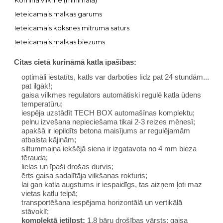
Komīna vilkme (minimālā)
Ieteicamais malkas garums
Ieteicamais koksnes mitruma saturs
Ieteicamais malkas biezums
Citas cietā kurināmā katla īpašības:
optimāli iestatīts, katls var darboties līdz pat 24 stundām...
pat ilgāk!;
gaisa vilkmes regulators automātiski regulē katla ūdens
temperatūru;
iespēja uzstādīt TECH BOX automašīnas komplektu;
pelnu izvešana nepieciešama tikai 2-3 reizes mēnesī;
apakšā ir iepildīts betona maisījums ar regulējamām
atbalsta kājiņām;
siltummaiņa iekšējā siena ir izgatavota no 4 mm bieza
tērauda;
lielas un īpaši drošas durvis;
ērts gaisa sadalītāja vilkšanas rokturis;
lai gan katla augstums ir iespaidīgs, tas aizņem ļoti maz
vietas katlu telpā;
transportēšana iespējama horizontālā un vertikālā
stāvoklī;
komplektā ietilpst:
1,8 bāru drošības vārsts; gaisa