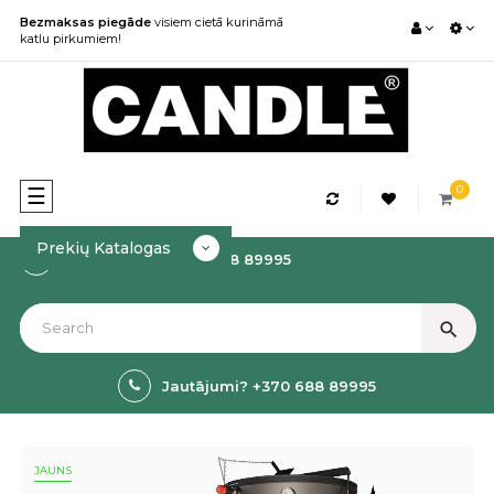
Bezmaksas piegāde
visiem cietā kurināmā
katlu pirkumiem!
0
Toggle
☰
navigation
Prekių Katalogas
Kā rezervēt? +370 688 89995
search
Jautājumi? +370 688 89995
JAUNS