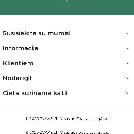
Facebook
Susisiekite su mumis!

Informācija

Klientiem

Noderīgi!

Cietā kurināmā katli

© 2025
ZVAKE.LT
| Visas tiesības aizsargātas.
© 2025
ZVAKE.LT
| Visas tiesības aizsargātas.