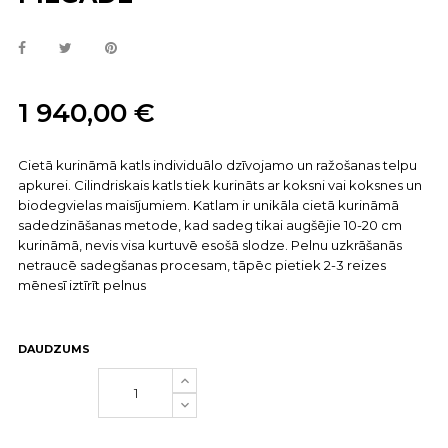
1 940,00 €
Cietā kurināmā katls individuālo dzīvojamo un ražošanas telpu
apkurei. Cilindriskais katls tiek kurināts ar koksni vai koksnes un
biodegvielas maisījumiem. Katlam ir unikāla cietā kurināmā
sadedzināšanas metode, kad sadeg tikai augšējie 10-20 cm
kurināmā, nevis visa kurtuvē esošā slodze. Pelnu uzkrāšanās
netraucē sadegšanas procesam, tāpēc pietiek 2-3 reizes
mēnesī iztīrīt pelnus
DAUDZUMS