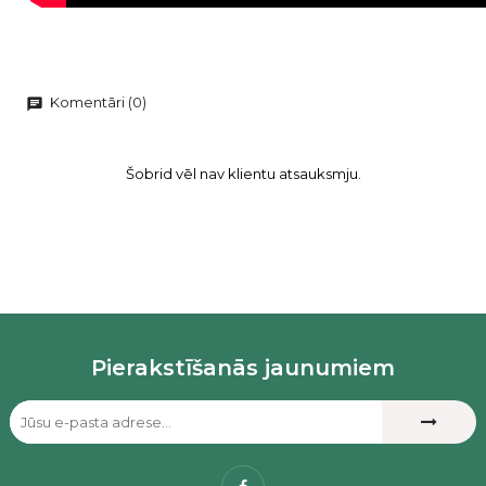
Komentāri (0)
chat
Šobrid vēl nav klientu atsauksmju.
Pierakstīšanās jaunumiem