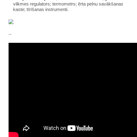
vilkmes regulators; termometrs; ērta pelnu savākšanas
kaste; tīrīšanas instrumenti.
--