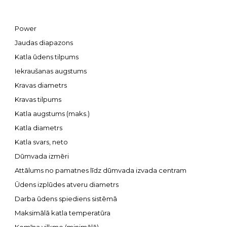
Power
Jaudas diapazons
Katla ūdens tilpums
Iekraušanas augstums
Kravas diametrs
Kravas tilpums
Katla augstums (maks.)
Katla diametrs
Katla svars, neto
Dūmvada izmēri
Attālums no pamatnes līdz dūmvada izvada centram
Ūdens izplūdes atveru diametrs
Darba ūdens spiediens sistēmā
Maksimālā katla temperatūra