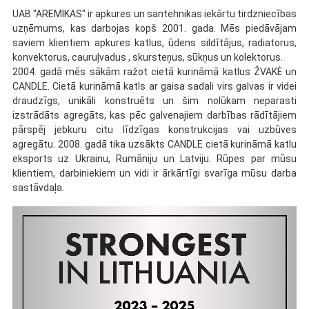
UAB "AREMIKAS" ir apkures un santehnikas iekārtu tirdzniecības
uzņēmums, kas darbojas kopš 2001. gada. Mēs piedāvājam
saviem klientiem apkures katlus, ūdens sildītājus, radiatorus,
konvektorus, cauruļvadus
, skursteņus, sūkņus un kolektorus.
2004. gadā mēs sākām ražot cietā kurināmā katlus ŽVAKĖ un
CANDLE. Cietā kurināmā katls ar gaisa sadali virs galvas ir videi
draudzīgs, unikāli konstruēts un šim nolūkam neparasti
izstrādāts agregāts, kas pēc galvenajiem darbības rādītājiem
pārspēj jebkuru citu līdzīgas konstrukcijas vai uzbūves
agregātu. 2008. gadā tika uzsākts CANDLE cietā kurināmā katlu
eksports uz Ukrainu, Rumāniju un Latviju. Rūpes par mūsu
klientiem, darbiniekiem un vidi ir ārkārtīgi svarīga mūsu darba
sastāvdaļa.