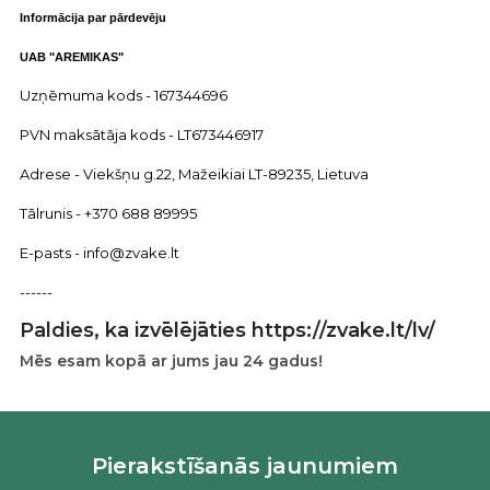
Informācija par pārdevēju
UAB "AREMIKAS"
Uzņēmuma kods - 167344696
PVN maksātāja kods - LT673446917
Adrese - Viekšņu g.22, Mažeikiai LT-89235, Lietuva
Tālrunis - +370 688 89995
E-pasts - info@zvake.lt
------
Paldies, ka izvēlējāties https://zvake.lt/lv/
Mēs esam kopā ar jums jau 24 gadus!
Pierakstīšanās jaunumiem