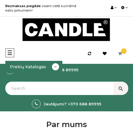
Bezmaksas piegāde
visiem cietā kurināmā
katlu pirkumiem!
0
Toggle
☰
navigation
Prekių Katalogas
Kā rezervēt? +370 688 89995
search
Jautājumi? +370 688 89995
Par mums