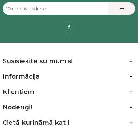
Facebook
Susisiekite su mumis!

Informācija

Klientiem

Noderīgi!

Cietā kurināmā katli
