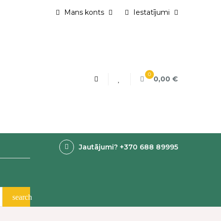
Mans konts
Iestatījumi
0
0,00 €
Jautājumi? +370 688 89995
search