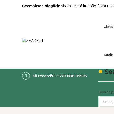
Bezmaksas piegāde
visiem cietā kurināmā katlu p
Cietā
Sazin
Sea
Kā rezervēt? +370 688 89995
Search p