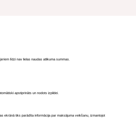
jeriem līdzi nav lielas naudas atlikuma summas.
omātiski apstiprināts un nodots izpildei.
nas ekrānā tiks parādīta informācija par maksājuma veikšanu, izmantojot