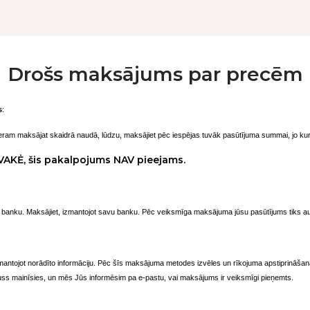
Drošs maksājums par precēm
s
:
eram maksājat skaidrā naudā, lūdzu, maksājiet pēc iespējas tuvāk pasūtījuma summai, jo kur
VAKĖ, šis pakalpojums NAV pieejams.
ko banku. Maksājiet, izmantojot savu banku. Pēc veiksmīga maksājuma jūsu pasūtījums tiks aut
izmantojot norādīto informāciju. Pēc šīs maksājuma metodes izvēles un rīkojuma apstiprināša
ss mainīsies, un mēs Jūs informēsim pa e-pastu, vai maksājums ir veiksmīgi pieņemts.