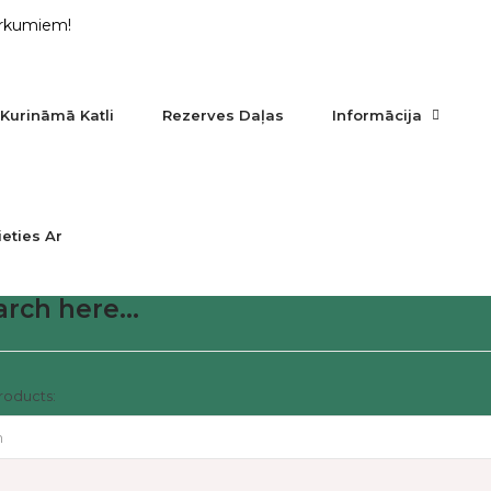
irkumiem!
 Kurināmā Katli
Rezerves Daļas
Informācija
ieties Ar
rch here...
roducts: