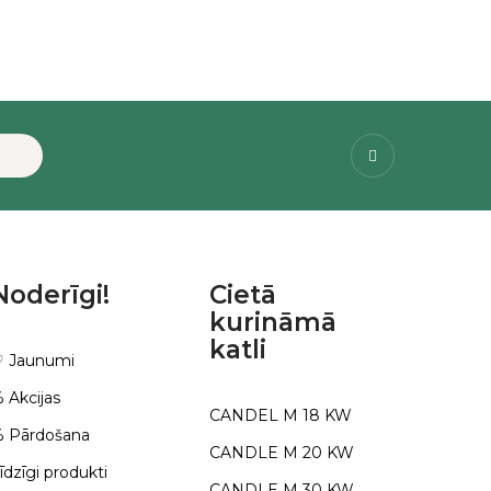
Facebook
Noderīgi!
Cietā
kurināmā
katli
 Jaunumi
 Akcijas
CANDEL M 18 KW
 Pārdošana
CANDLE M 20 KW
īdzīgi produkti
CANDLE M 30 KW