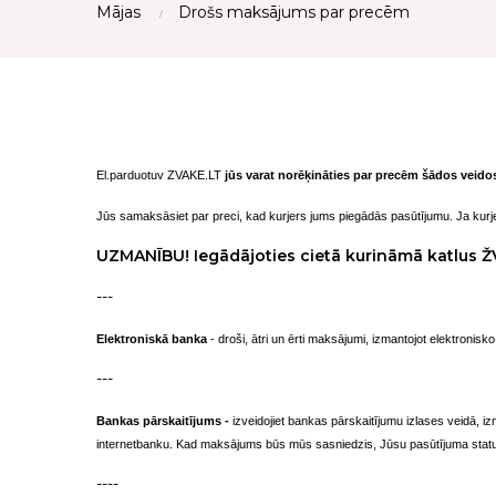
Mājas
Drošs maksājums par precēm
El.parduotuv ZVAKE.LT
jūs varat norēķināties par precēm šādos veido
Jūs samaksāsiet par preci, kad kurjers jums piegādās pasūtījumu. Ja kurj
UZMANĪBU! Iegādājoties cietā kurināmā katlus Ž
---
Elektroniskā banka
- droši, ātri un ērti maksājumi, izmantojot elektronis
---
Bankas pārskaitījums -
izveidojiet bankas pārskaitījumu izlases veidā, 
internetbanku. Kad maksājums būs mūs sasniedzis, Jūsu pasūtījuma statu
----