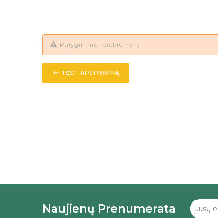
Palyginimui prekių nėra

TĘSTI APSIPIRKIMĄ
Naujienų Prenumerata