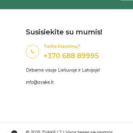
Susisiekite su mumis!
Turite klausimų?
+370 688 89995
Dirbame visoje Lietuvoje ir Latvijoje!
info@zvake.lt
© 2025
ZVAKE.LT
| Visos teisės saugomos.