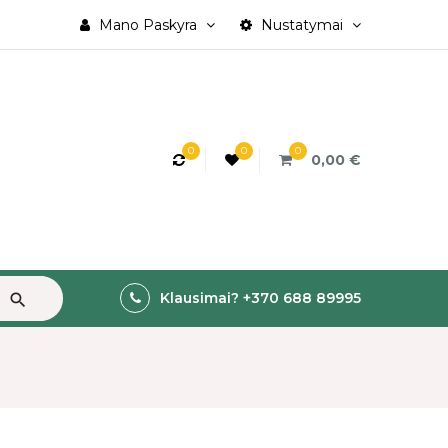
Mano Paskyra
Nustatymai
0
0
0
0,00 €
Klausimai? +370 688 89995
search