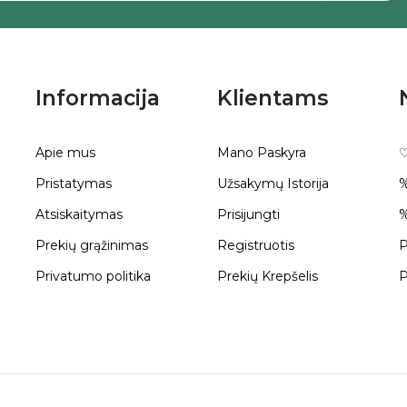
Informacija
Klientams
Apie mus
Mano Paskyra
♡
Pristatymas
Užsakymų Istorija
%
Atsiskaitymas
Prisijungti
%
Prekių grąžinimas
Registruotis
P
Privatumo politika
Prekių Krepšelis
P