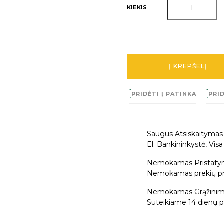
KIEKIS
Į KREPŠELĮ
PRIDĖTI Į PATINKA
PRID
Saugus Atsiskaitymas
El. Bankininkystė, Vis
Nemokamas Pristaty
Nemokamas prekių pris
Nemokamas Grąžinim
Suteikiame 14 dienų pi