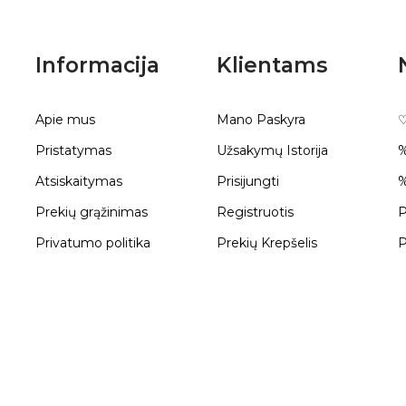
Informacija
Klientams
Apie mus
Mano Paskyra
♡
Pristatymas
Užsakymų Istorija
%
Atsiskaitymas
Prisijungti
%
Prekių grąžinimas
Registruotis
P
Privatumo politika
Prekių Krepšelis
P