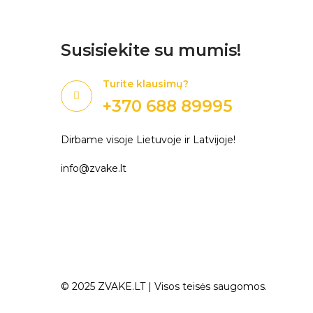
Susisiekite su mumis!
Turite klausimų?
+370 688 89995
Dirbame visoje Lietuvoje ir Latvijoje!
info@zvake.lt
© 2025
ZVAKE.LT
| Visos teisės saugomos.