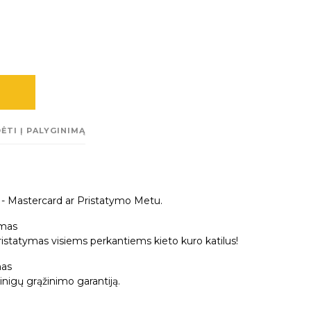
ĖTI Į PALYGINIMĄ
a - Mastercard ar Pristatymo Metu.
mas
tatymas visiems perkantiems kieto kuro katilus!
as
nigų grąžinimo garantiją.