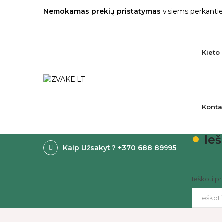
Nemokamas prekių pristatymas
visiems perkantie
Kieto 
Konta
Ieš
Kaip Užsakyti? +370 688 89995
Ieškoti p