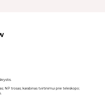
KW
krystis.
; NP trosas; karabinas tvirtinimui prie teleskopo;
.