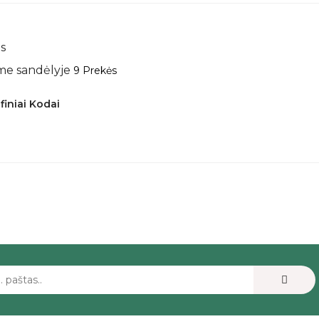
s
me sandėlyje
9 Prekės
finiai Kodai