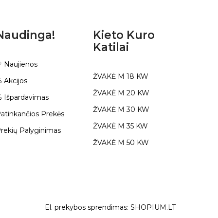
Naudinga!
Kieto Kuro
Katilai
 Naujienos
ŽVAKĖ M 18 KW
 Akcijos
ŽVAKĖ M 20 KW
 Išpardavimas
ŽVAKĖ M 30 KW
atinkančios Prekės
ŽVAKĖ M 35 KW
rekių Palyginimas
ŽVAKĖ M 50 KW
El. prekybos sprendimas:
SHOPIUM.LT