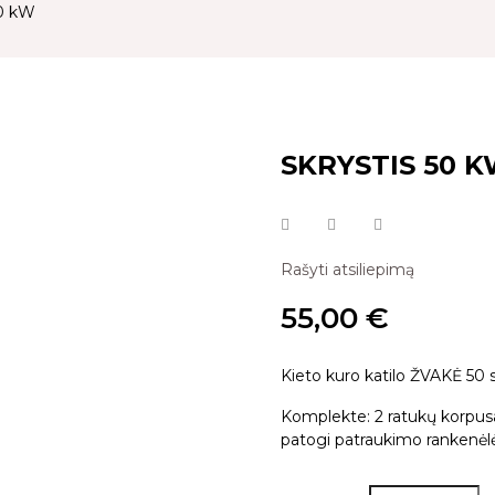
50 kW
SKRYSTIS 50 
Rašyti atsiliepimą
55,00 €
Kieto kuro katilo ŽVAKĖ 50 s
Komplekte: 2 ratukų korpusas
patogi patraukimo rankenėlė