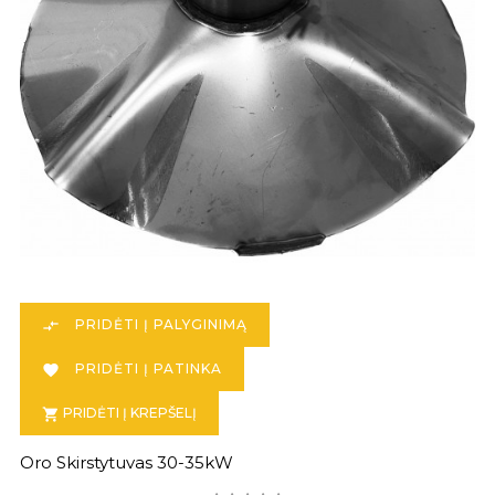
PRIDĖTI Į PALYGINIMĄ

PRIDĖTI Į PATINKA

PRIDĖTI Į KREPŠELĮ

Oro Skirstytuvas 30-35kW