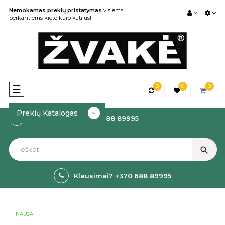
Nemokamas prekių pristatymas
visiems
perkantiems kieto kuro katilus!
0
0
0
Toggle
☰
navigation
Prekių Katalogas
Kaip Užsakyti? +370 688 89995
search
Klausimai? +370 688 89995
NAUJA