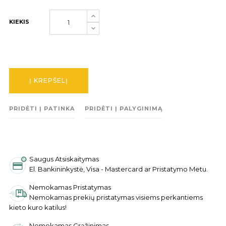
KIEKIS
Į KREPŠELĮ
PRIDĖTI Į PATINKA
PRIDĖTI Į PALYGINIMĄ
Saugus Atsiskaitymas
El. Bankininkystė, Visa - Mastercard ar Pristatymo Metu.
Nemokamas Pristatymas
Nemokamas prekių pristatymas visiems perkantiems
kieto kuro katilus!
Nemokamas Grąžinimas