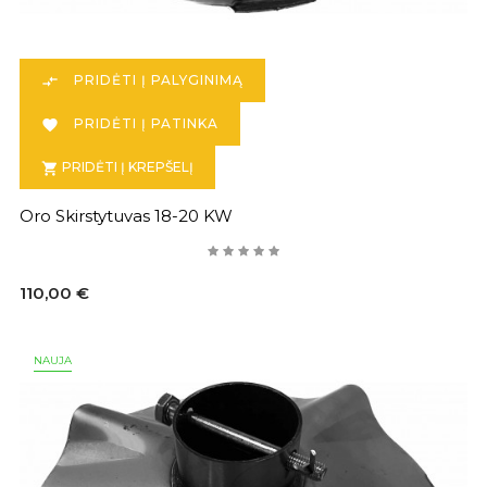
PRIDĖTI Į PALYGINIMĄ

PRIDĖTI Į PATINKA

PRIDĖTI Į KREPŠELĮ

Oro Skirstytuvas 18-20 KW
110,00 €
NAUJA