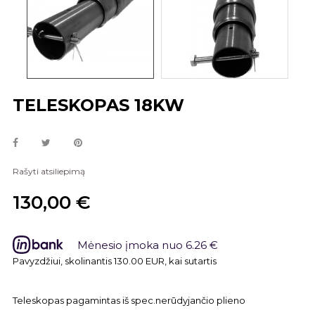
TELESKOPAS 18KW
Rašyti atsiliepimą
130,00 €
Mėnesio įmoka nuo 6.26 €
Pavyzdžiui, skolinantis 130.00 EUR, kai sutartis sudaroma 24 mėn.
Teleskopas pagamintas iš spec.nerūdyjančio plieno