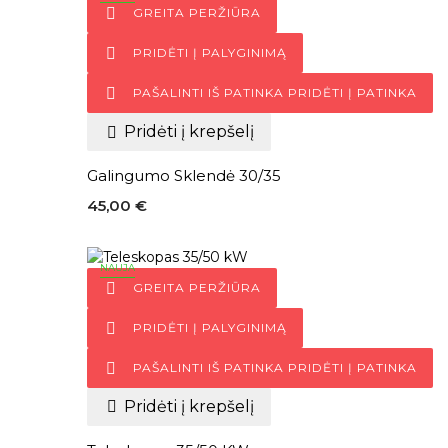

GREITA PERŽIŪRA

PRIDĖTI Į PALYGINIMĄ

PAŠALINTI IŠ PATINKA
PRIDĖTI Į PATINKA
Pridėti į krepšelį

Galingumo Sklendė 30/35
45,00 €
NAUJA

GREITA PERŽIŪRA

PRIDĖTI Į PALYGINIMĄ

PAŠALINTI IŠ PATINKA
PRIDĖTI Į PATINKA
Pridėti į krepšelį
