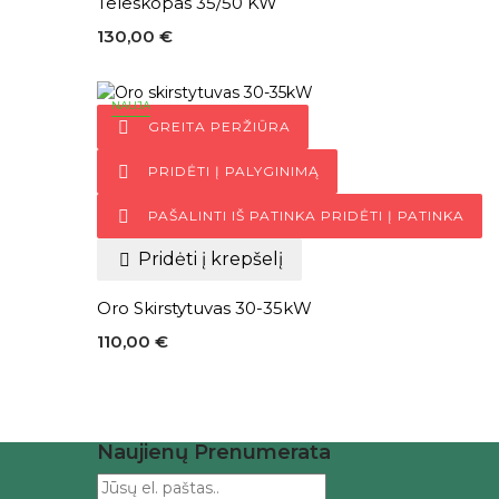
Teleskopas 35/50 KW
130,00 €
NAUJA

GREITA PERŽIŪRA

PRIDĖTI Į PALYGINIMĄ

PAŠALINTI IŠ PATINKA
PRIDĖTI Į PATINKA
Pridėti į krepšelį

Oro Skirstytuvas 30-35kW
110,00 €
Naujienų Prenumerata