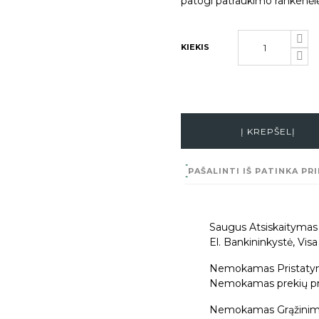
patogi patraukimo rankenėlė
KIEKIS
Į KREPŠELĮ
PAŠALINTI IŠ PATINKA
PRI
Saugus Atsiskaitymas
El. Bankininkystė, Vis
Nemokamas Pristaty
Nemokamas prekių pris
Nemokamas Grąžinim