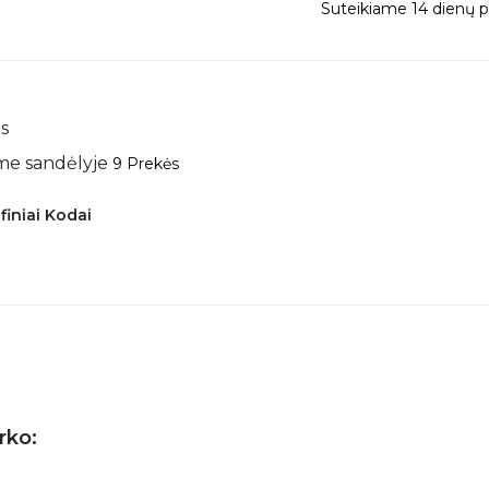
Suteikiame 14 dienų pi
s
me sandėlyje
9 Prekės
finiai Kodai
irko: