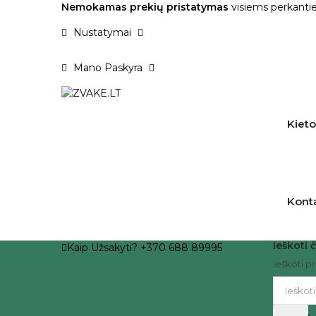
Nemokamas prekių pristatymas
visiems perkantie
Nustatymai
Mano Paskyra
Kieto
Kont
Ieškoti č
Kaip Užsakyti? +370 688 89995
Ieškoti p