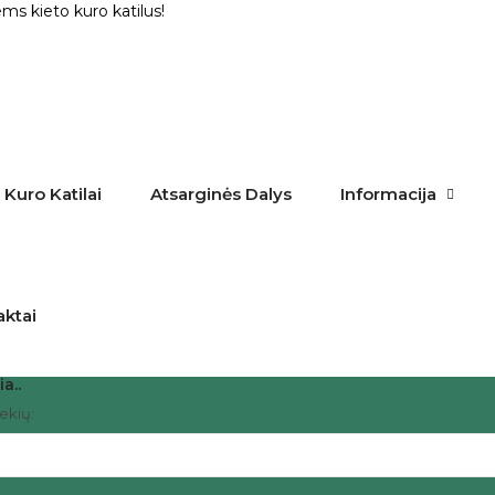
ms kieto kuro katilus!
 Kuro Katilai
Atsarginės Dalys
Informacija
aktai
ia..
rekių: