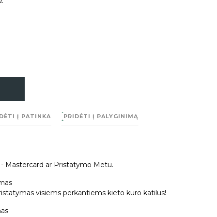
.
DĖTI Į PATINKA
PRIDĖTI Į PALYGINIMĄ
a - Mastercard ar Pristatymo Metu.
mas
tatymas visiems perkantiems kieto kuro katilus!
as