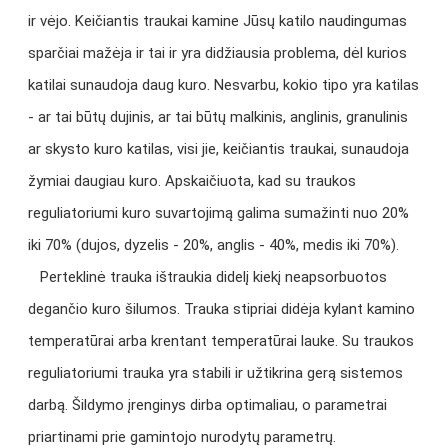
ir vėjo. Keičiantis traukai kamine Jūsų katilo naudingumas
sparčiai mažėja ir tai ir yra didžiausia problema, dėl kurios
katilai sunaudoja daug kuro. Nesvarbu, kokio tipo yra katilas
- ar tai būtų dujinis, ar tai būtų malkinis, anglinis, granulinis
ar skysto kuro katilas, visi jie, keičiantis traukai, sunaudoja
žymiai daugiau kuro. Apskaičiuota, kad su traukos
reguliatoriumi kuro suvartojimą galima sumažinti nuo 20%
iki 70% (dujos, dyzelis - 20%, anglis - 40%, medis iki 70%).
Perteklinė trauka ištraukia didelį kiekį neapsorbuotos
degančio kuro šilumos. Trauka stipriai didėja kylant kamino
temperatūrai arba krentant temperatūrai lauke.
Su traukos
reguliatoriumi trauka yra stabili ir užtikrina gerą sistemos
darbą. Šildymo įrenginys dirba optimaliau, o parametrai
priartinami prie gamintojo nurodytų parametrų.