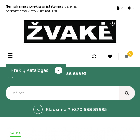
Nemokamas prekių pristatymas
visiems
perkantiems kieto kuro katilus!
0
Toggle
☰
navigation
Prekių Katalogas
Kaip Užsakyti? +370 688 89995
search
Klausimai? +370 688 89995
NAUJA