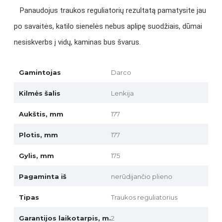
Panaudojus traukos reguliatorių rezultatą pamatysite jau
po savaitės, katilo sienelės nebus aplipę suodžiais, dūmai
nesiskverbs į vidų, kaminas bus švarus.
Gamintojas
Darco
Kilmės šalis
Lenkija
Aukštis, mm
177
Plotis, mm
177
Gylis, mm
175
Pagaminta iš
nerūdijančio plieno
Tipas
Traukos reguliatorius
Garantijos laikotarpis, m.
2