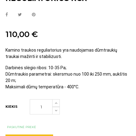
110,00 €
Kamino traukos reguliatorius yra naudojamas dūmtraukių
traukai mažinti ir stabilizuoti.
Darbinės slėgio ribos: 10-35 Pa;
Dūmtraukio parametrai: skersmuo nuo 100 iki 250 mm, aukštis
20 m;
Maksimali dūmų temperatūra - 400°C.
KIEKIS
PASKUTINĖ PREKĖ