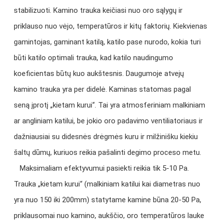
stabilizuoti. Kamino trauka keičiasi nuo oro sąlygų ir
priklauso nuo vėjo, temperatūros ir kitų faktorių. Kiekvienas
gamintojas, gaminant katilą, katilo pase nurodo, kokia turi
būti katilo optimali trauka, kad katilo naudingumo
koeficientas būtų kuo aukštesnis. Daugumoje atvejų
kamino trauka yra per didelė. Kaminas statomas pagal
seną įprotį „kietam kurui“. Tai yra atmosferiniam malkiniam
ar angliniam katilui, be jokio oro padavimo ventiliatoriaus ir
dažniausiai su didesnės drėgmės kuru ir milžinišku kiekiu
šaltų dūmų, kuriuos reikia pašalinti degimo proceso metu.
Maksimaliam efektyvumui pasiekti reikia tik 5-10 Pa.
Trauka „kietam kurui“ (malkiniam katilui kai diametras nuo
yra nuo 150 iki 200mm) statytame kamine būna 20-50 Pa,
priklausomai nuo kamino, aukščio, oro temperatūros lauke