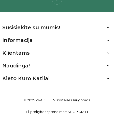
Susisiekite su mumis!

Informacija

Klientams

Naudinga!

Kieto Kuro Katilai

© 2025
ZVAKE.LT
| Visos teisės saugomos.
El. prekybos sprendimas:
SHOPIUM.LT