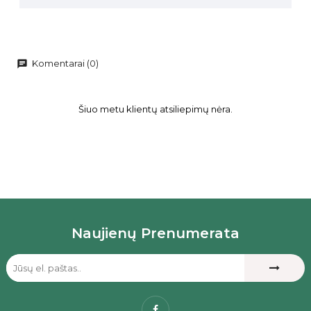
Komentarai (0)
chat
Šiuo metu klientų atsiliepimų nėra.
Naujienų Prenumerata
Facebook