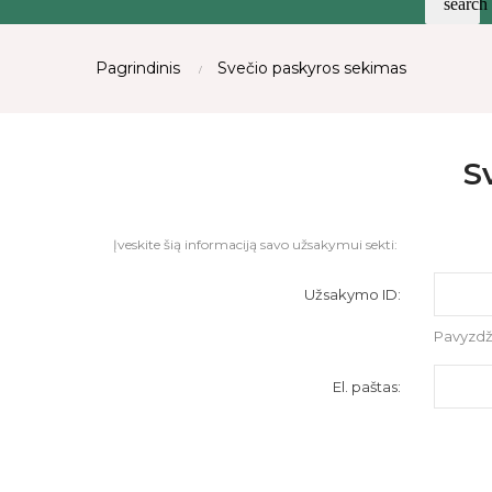
search
Pagrindinis
Svečio paskyros sekimas
S
Įveskite šią informaciją savo užsakymui sekti:
Užsakymo ID:
Pavyzdži
El. paštas: