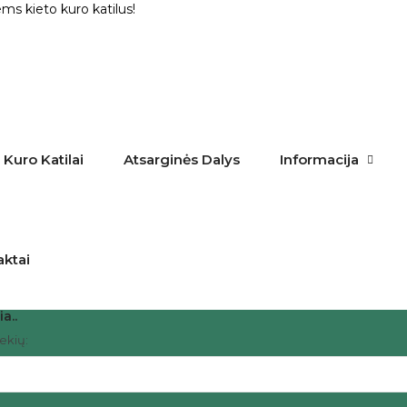
ms kieto kuro katilus!
 Kuro Katilai
Atsarginės Dalys
Informacija
aktai
ia..
rekių: