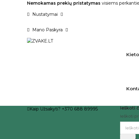
Nemokamas prekių pristatymas
visiems perkantie
Nustatymai
Mano Paskyra
Kieto
Kont
Ieškoti č
Kaip Užsakyti? +370 688 89995
Ieškoti p