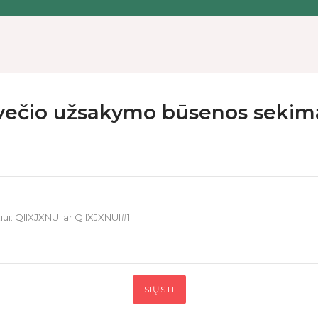
večio užsakymo būsenos sekim
ui: QIIXJXNUI ar QIIXJXNUI#1
SIŲSTI