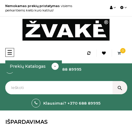
Nemokamas prekių pristatymas
visiems
perkantiems kieto kuro katilus!
0
Toggle
☰
navigation
Prekių Katalogas
Kaip Užsakyti? +370 688 89995
search
Klausimai? +370 688 89995
IŠPARDAVIMAS