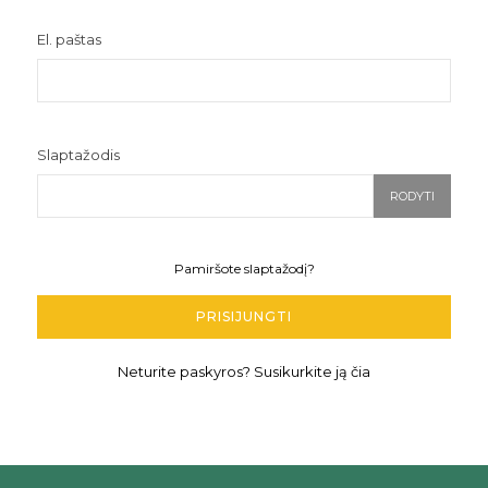
El. paštas
Slaptažodis
RODYTI
Pamiršote slaptažodį?
PRISIJUNGTI
Neturite paskyros? Susikurkite ją čia