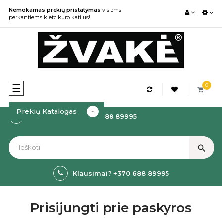
Nemokamas prekių pristatymas
visiems
perkantiems kieto kuro katilus!
0
Toggle
☰
navigation
Prekių Katalogas
Kaip Užsakyti? +370 688 89995
search
Klausimai? +370 688 89995
Prisijungti prie paskyros