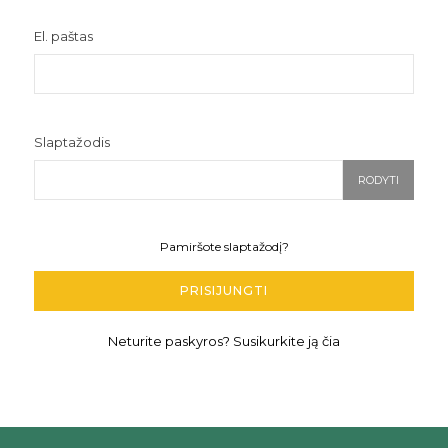
El. paštas
Slaptažodis
RODYTI
Pamiršote slaptažodį?
PRISIJUNGTI
Neturite paskyros? Susikurkite ją čia