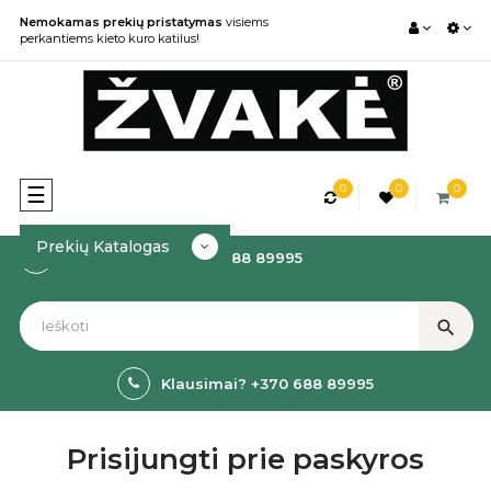
Nemokamas prekių pristatymas
visiems
perkantiems kieto kuro katilus!
0
0
0
Toggle
☰
navigation
Prekių Katalogas
Kaip Užsakyti? +370 688 89995
search
Klausimai? +370 688 89995
Prisijungti prie paskyros