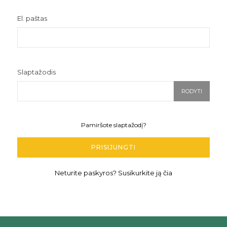
El. paštas
Slaptažodis
RODYTI
Pamiršote slaptažodį?
PRISIJUNGTI
Neturite paskyros? Susikurkite ją čia