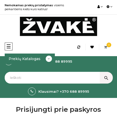
Nemokamas prekių pristatymas
visiems
perkantiems kieto kuro katilus!
0
Toggle
☰
navigation
Prekių Katalogas
Kaip Užsakyti? +370 688 89995
search
Klausimai? +370 688 89995
Prisijungti prie paskyros