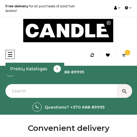
Free delivery
for all purchases of solid fuel
boilers!
0
Toggle
☰
navigation
Prekių Katalogas
How to order? +370 688 89995
search
Questions? +370 688 89995
Convenient delivery