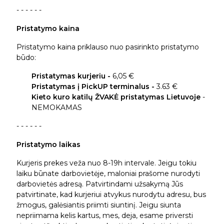
- - - - - -
Pristatymo kaina
Pristatymo kaina priklauso nuo pasirinkto pristatymo
būdo:
Pristatymas kurjeriu -
6,05 €
Pristatymas į PickUP terminalus -
3.63 €
Kieto kuro katilų ŽVAKĖ pristatymas Lietuvoje
-
NEMOKAMAS
- - - - - -
Pristatymo laikas
Kurjeris prekes veža nuo 8-19h intervale. Jeigu tokiu
laiku būnate darbovietėje, maloniai prašome nurodyti
darbovietės adresą. Patvirtindami užsakymą Jūs
patvirtinate, kad kurjeriui atvykus nurodytu adresu, bus
žmogus, galėsiantis priimti siuntinį. Jeigu siunta
nepriimama kelis kartus, mes, deja, esame priversti