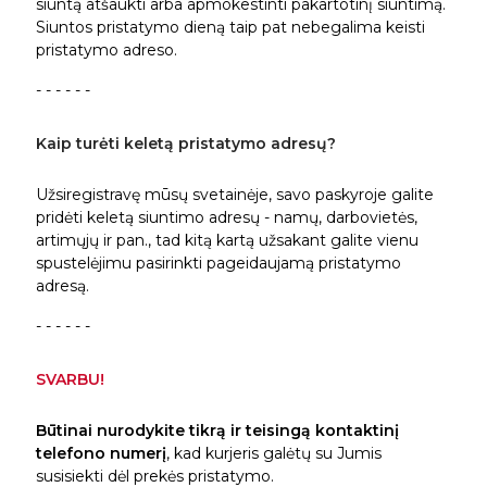
siuntą atšaukti arba apmokestinti pakartotinį siuntimą.
Siuntos pristatymo dieną taip pat nebegalima keisti
pristatymo adreso.
- - - - - -
Kaip turėti keletą pristatymo adresų?
Užsiregistravę mūsų svetainėje, savo paskyroje galite
pridėti keletą siuntimo adresų - namų, darbovietės,
artimųjų ir pan., tad kitą kartą užsakant galite vienu
spustelėjimu pasirinkti pageidaujamą pristatymo
adresą.
- - - - - -
SVARBU!
Būtinai nurodykite tikrą ir teisingą kontaktinį
telefono numerį
, kad kurjeris galėtų su Jumis
susisiekti dėl prekės pristatymo.