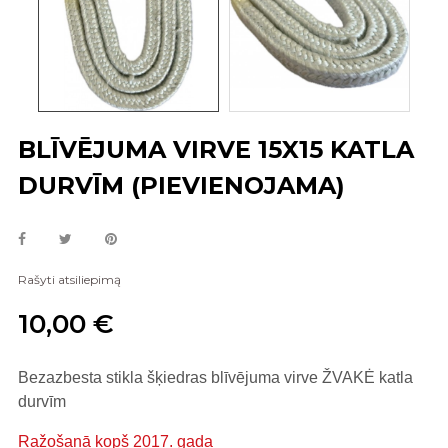
BLĪVĒJUMA VIRVE 15X15 KATLA
DURVĪM (PIEVIENOJAMA)
Rašyti atsiliepimą
10,00 €
Bezazbesta stikla šķiedras blīvējuma virve ŽVAKĖ katla
durvīm
Ražošanā kopš 2017. gada