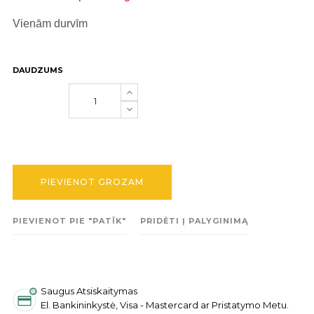
Vienām durvīm
DAUDZUMS
PIEVIENOT GROZAM
PIEVIENOT PIE "PATĪK"
PRIDĖTI Į PALYGINIMĄ
Saugus Atsiskaitymas
El. Bankininkystė, Visa - Mastercard ar Pristatymo Metu.