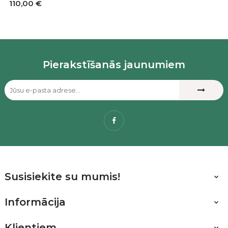
110,00 €
Pierakstīšanās jaunumiem
Facebook
Susisiekite su mumis!

Informācija

Klientiem