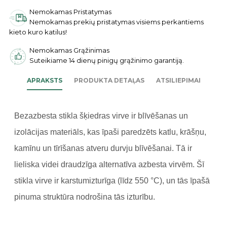
Nemokamas Pristatymas
Nemokamas prekių pristatymas visiems perkantiems
kieto kuro katilus!
Nemokamas Grąžinimas
Suteikiame 14 dienų pinigų grąžinimo garantiją.
APRAKSTS
PRODUKTA DETAĻAS
ATSILIEPIMAI
Bezazbesta stikla šķiedras virve ir blīvēšanas un
izolācijas materiāls, kas īpaši paredzēts katlu, krāšņu,
kamīnu un tīrīšanas atveru durvju blīvēšanai. Tā ir
lieliska videi draudzīga alternatīva azbesta virvēm. Šī
stikla virve ir karstumizturīga (līdz 550 °C), un tās īpašā
pinuma struktūra nodrošina tās izturību.