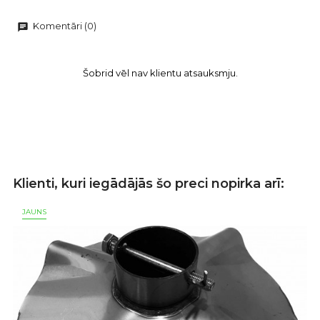
Komentāri (0)
chat
Šobrid vēl nav klientu atsauksmju.
Klienti, kuri iegādājās šo preci nopirka arī:
JAUNS