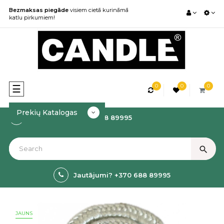
Bezmaksas piegāde
visiem cietā kurināmā
katlu pirkumiem!
0
0
0
Toggle
☰
navigation
Prekių Katalogas
Kā rezervēt? +370 688 89995
search
Jautājumi? +370 688 89995
JAUNS