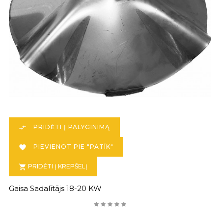
PRIDĖTI Į PALYGINIMĄ

PIEVIENOT PIE "PATĪK"

PRIDĖTI Į KREPŠELĮ

Gaisa Sadalītājs 18-20 KW