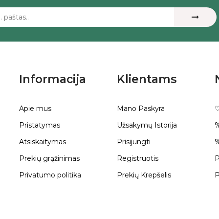
Informacija
Klientams
Apie mus
Mano Paskyra
♡
Pristatymas
Užsakymų Istorija
%
Atsiskaitymas
Prisijungti
%
Prekių grąžinimas
Registruotis
P
Privatumo politika
Prekių Krepšelis
P