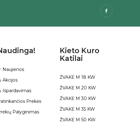
Facebook
Naudinga!
Kieto Kuro
Katilai
 Naujienos
ŽVAKĖ M 18 KW
 Akcijos
ŽVAKĖ M 20 KW
 Išpardavimas
ŽVAKĖ M 30 KW
atinkančios Prekės
ŽVAKĖ M 35 KW
rekių Palyginimas
ŽVAKĖ M 50 KW