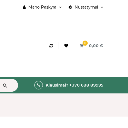
Mano Paskyra
Nustatymai
0
0,00 €
Klausimai? +370 688 89995
search